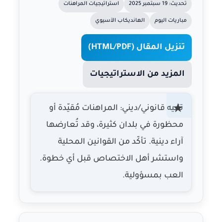
تحديث: 19 سبتمبر 2025
استراتيجيات المراهنات
مباريات اليوم
الهانديكاب الآسيوي
تنزيل المقال (HTML/PDF)
المزيد من الاستراتيجيات
تنبيه قانوني/ديني: المراهنات مُقيّدة أو
محظورة في بلدان كثيرة، وقد تُعارضها
آراء دينية. تأكّد من القوانين المحلية
واستشر أهل الاختصاص قبل أي خطوة.
العب بمسؤولية.