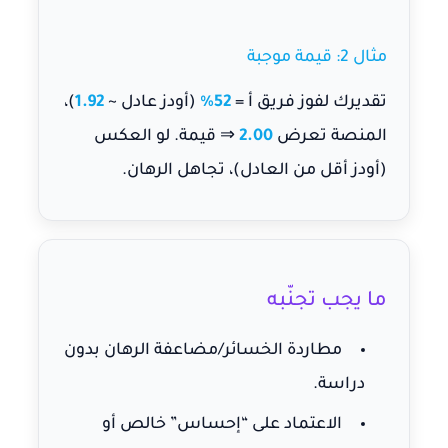
مثال 2: قيمة موجبة
تقديرك لفوز فريق أ =
52%
(أودز عادل ~
1.92
)،
المنصة تعرض
2.00
⇒ قيمة. لو العكس
(أودز أقل من العادل)، تجاهل الرهان.
ما يجب تجنّبه
مطاردة الخسائر/مضاعفة الرهان بدون
دراسة.
الاعتماد على “إحساس” خالص أو