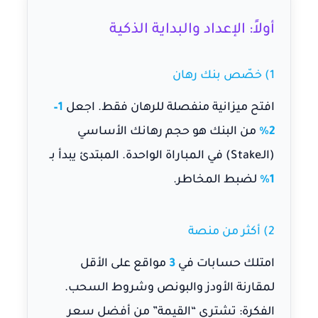
أولاً: الإعداد والبداية الذكية
1) خصّص بنك رهان
افتح ميزانية منفصلة للرهان فقط. اجعل
1–
2%
من البنك هو حجم رهانك الأساسي
(الـ
Stake
) في المباراة الواحدة. المبتدئ يبدأ بـ
1%
لضبط المخاطر.
2) أكثر من منصة
امتلك حسابات في
3
مواقع على الأقل
لمقارنة
الأودز
والبونص وشروط السحب.
الفكرة: تشتري “القيمة” من أفضل سعر