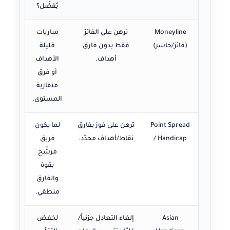
يُفضّل؟
Moneyline
ترهن على الفائز
مباريات
(فائز/خاسر)
فقط بدون فارق
قليلة
أهداف.
الأهداف
أو فرق
متقاربة
المستوى.
Point Spread
ترهن على فوز بفارق
لما يكون
/ Handicap
نقاط/أهداف محدّد.
فريق
مرشّح
بقوة
والفارق
منطقي.
Asian
إلغاء التعادل جزئياً/
لخفض