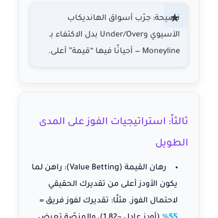
نصيحة: جرّب أسواق
الهانديكاب
الآسيوي
و
Under/Over
بدل الاكتفاء بـ
Moneyline — أحيانًا فيها “قيمة” أعلى.
ثالثاً: استراتيجيات الفوز على المدى
الطويل
رهان القيمة (Value Betting):
راهن لما
يكون الأودز أعلى من تقديرك الحقيقي
لاحتمال الفوز. مثلًا: تقديرك لفوز فريق =
55%
(أودز عادل ~1.82)، والمنصّة تعرض