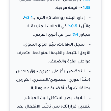
1.95
⇒ قيمة موجبة.
إدارة البنك (Staking):
التزم بـ
1–2%
،
وقلّل لـ
0.5%
في الحالات المترددة. لا
تتجاوز
4%
حتى في أقوى الفرص.
سجلّ الرهانات:
تتبّع النوع، السوق،
الأودز، النتيجة، والقيمة المتوقعة. هتعرف
مواطن القوة والضعف.
التخصّص:
ركّز على دوري/سوق واحدين
(مثلاً الدوري السعودي/المصري، الكورنرز،
بطاقات)، وخُد أفضلية معلوماتية.
اللايف بحذر:
استغل البث المباشر
لتعديل قراراتك؛ بس تجنّب الانفعال بعد