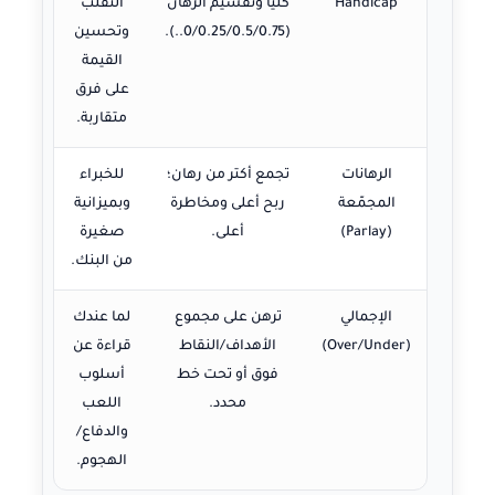
Handicap
كليًا وتقسيم الرهان
التقلّب
(0/0.25/0.5/0.75..).
وتحسين
القيمة
على فرق
متقاربة.
الرهانات
تجمع أكتر من رهان؛
للخبراء
المجمّعة
ربح أعلى ومخاطرة
وبميزانية
(Parlay)
أعلى.
صغيرة
من البنك.
الإجمالي
ترهن على مجموع
لما عندك
(Over/Under)
الأهداف/النقاط
قراءة عن
فوق أو تحت خط
أسلوب
محدد.
اللعب
والدفاع/
الهجوم.