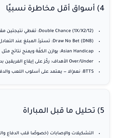
4) أسواق أقل مخاطرة نسبيًا
(1X/X2/12): تغطي نتيجتين مقابل أودز أقل.
Double Chance
Draw No Bet (DNB)
: تستردّ المبلغ عند التعادل
Asian Handicap
: يوازن الكفّة ويمنح نتائج م
Over/Under الأهداف
: ركّز على إيقاع الفريقين ب
BTTS
: نعم/لا — يعتمد على أسلوب اللعب والدفا
5) تحليل ما قبل المباراة
التشكيلات والإصابات
(خصوصًا قلب الدفاع وال