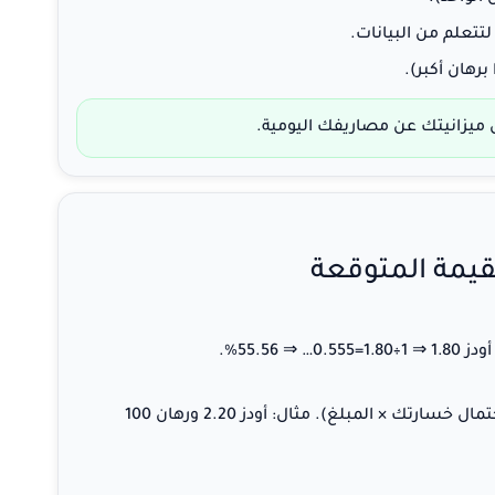
 لتتعلم من البيانات.
رهان أكبر).
ميزانيتك عن مصاريفك اليومية.
.
55.56%
= (احتمال فوزك × ربحك) − (احتمال خسارتك × المبلغ). مثال: أودز 2.20 ورهان 100