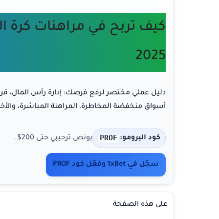
كيف تربح في مراهنات كرة ال
2025
دليل عملي مختصر لرفع فرصك: إدارة رأس المال، قراءة
أسواق منخفضة المخاطرة، المراهنة المباشرة، والأخ
PROF
كود البرومو:
بونص ترحيبي حتى
200$.
سجّل في 1xBet وفعّل كود PROF
على هذه الصفحة