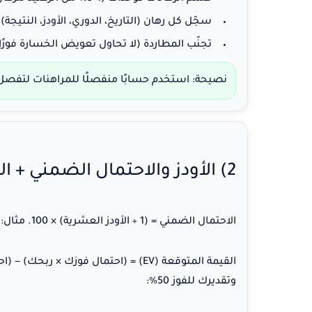
سجّل كل رهان
(التاريخ، الدوري، الأودز، النتيجة)
تجنّب المطاردة
(لا تحاول تعويض الخسارة فورًا ب
نصيحة:
استخدم حسابًا منفصلًا للمراهنات لتفصل 
2) الأودز والاحتمال الضمني + القيمة المتوقعة
الاحتمال الضمني
= (1 ÷ الأودز العشرية) × 100. مثال: أودز 1.80 ⇒ 1÷1.80=0.555… ⇒
القيمة المتوقعة (EV)
وتقديرك للفوز 50%: