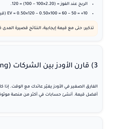
الربح عند الفوز = (2.20×100 − 100) =
120
.
+10
EV = 0.50×120 − 0.50×100 = 60 − 50 =
(قيم
تذكير:
حتى مع قيمة إيجابية، النتائج قصيرة المدى ق
3) قارن الأودز بين الشركات (Line Shopping)
أفضل قيمة. أنشئ حسابات في أكثر من منصة موثوقة