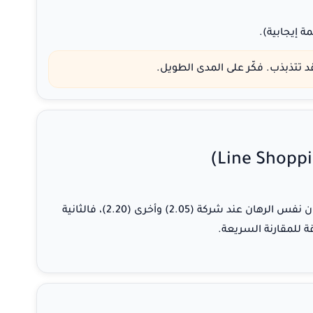
ة إيجابية).
د تتذبذب. فكّر على المدى الطويل.
الفارق الصغير في الأودز يغيّر عائدك مع الوقت. إذا كان نفس الرهان عند شركة (2.05) وأخرى (2.20)، فالثانية
 للمقارنة السريعة.